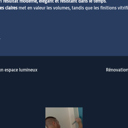
un
résultat moderne, élégant et résistant dans le temps
.
es claires
met en valeur les volumes, tandis que les finitions vitri
r
 un espace lumineux
Rénovation 