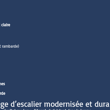
 claire
t rambarde)
ches
arde
age d’escalier modernisée et dura