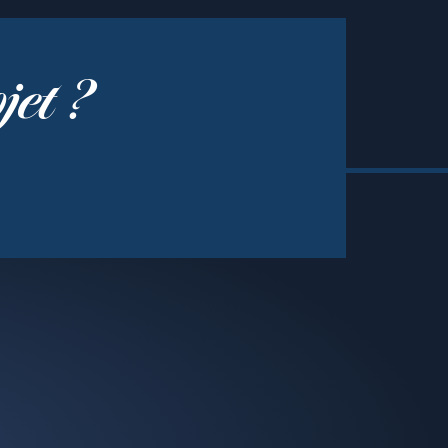
jet ?