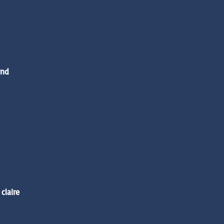
ond
claire