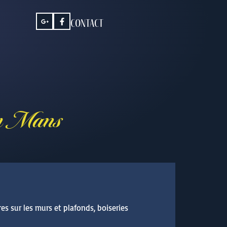
contact
 au Mans
res sur les murs et plafonds, boiseries